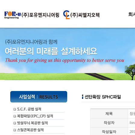
회
제목
창
작성자
for
작성일자
201