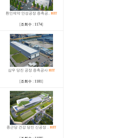
환인제약 안성공장 증축공..
HIT
.
[
조회수 : 1174
]
삼우 당진 공장 증축공사
HIT
.
[
조회수 : 1181
]
종근당 건강 당진 신공장 ..
HIT
.