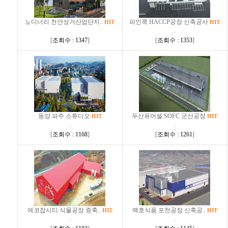
노디너리 천안성거산업단지..
파인쿡 HACCP공장 신축공사
HIT
HIT
.
.
[
조회수 : 1347
]
[
조회수 : 1353
]
동양 파주 스튜디오
두산퓨어셀 SOFC 군산공장
HIT
HIT
.
.
[
조회수 : 1168
]
[
조회수 : 1261
]
에코잡시티 식물공장 증축..
백호식품 포천공장 신축공..
HIT
HIT
.
.